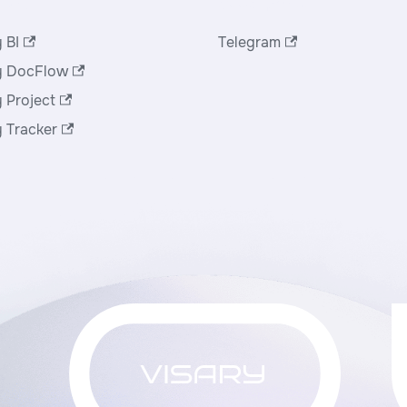
укты
Сообщество
 BI
Telegram
y DocFlow
y Project
y Tracker