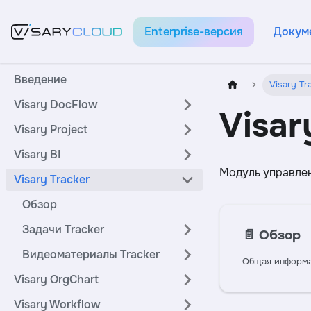
Enterprise-версия
Докум
Введение
Visary Tr
Visary DocFlow
Visar
Visary Project
Visary BI
Модуль управлен
Visary Tracker
Обзор
Задачи Tracker
📄️
Обзор
Видеоматериалы Tracker
Общая информ
Visary OrgChart
Visary Workflow