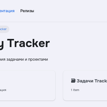
ентация
Релизы
acker
y Tracker
ия задачами и проектами
🗃️
Задачи Track
ация
1 item