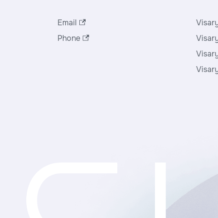
Служба поддержки
Прод
Email
Visary
Phone
Visar
Visar
Visar