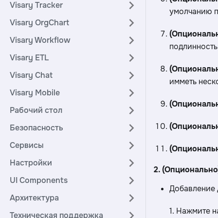
Visary Tracker
умолчанию п
Visary OrgChart
(Опциональн
Visary Workflow
подлинность
Visary ETL
(Опциональ
Visary Chat
имметь неск
Visary Mobile
(Опциональ
Рабочий стол
(Опциональн
Безопасность
Сервисы
(Опциональн
Настройки
2. (Опциональн
UI Components
Добавление 
Архитектура
‎1. Нажмите 
Техническая поддержка