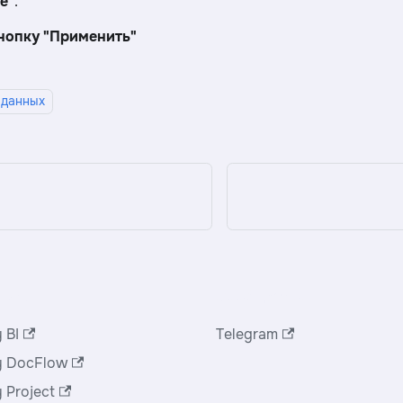
е"
.
кнопку "Применить"
 данных
укты
Сообщество
 BI
Telegram
y DocFlow
y Project