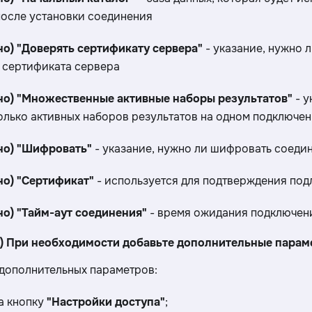
осле установки соединения
о) "Доверять сертификату сервера"
- указание, нужно 
 сертификата сервера
но) "Множественные активные наборы результатов"
- у
олько активных наборов результатов на одном подключе
но) "Шифровать"
- указание, нужно ли шифровать соеди
о) "Сертификат"
- используется для подтверждения под
о) "Тайм-аут соединения"
- время ожидания подключени
о) При необходимости добавьте дополнительные парам
дополнительных параметров:
на кнопку
"Настройки доступа"
;