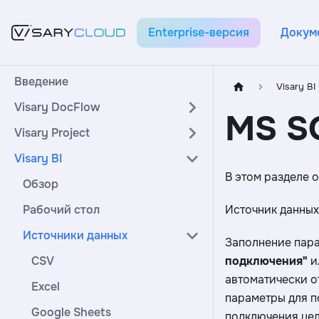
Enterprise-версия
Докум
Введение
Visary BI
Visary DocFlow
MS S
Visary Project
Visary BI
В этом разделе о
Обзор
Рабочий стол
Источник данных
Источники данных
Заполнение пара
CSV
подключения"
и
автоматически о
Excel
параметры для п
Google Sheets
подключения цел