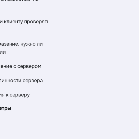
ли клиенту проверять
казание, нужно ли
нии
нение с сервером
линности сервера
я к серверу
етры