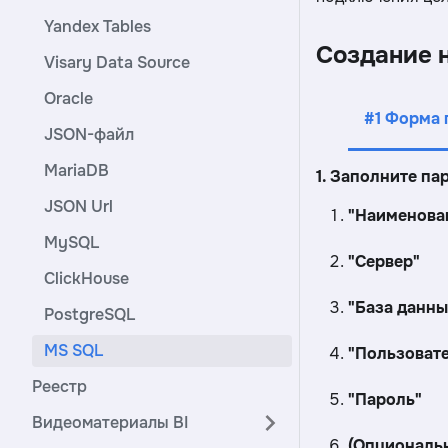
Yandex Tables
Создание 
Visary Data Source
Oracle
#1 Форма
JSON-файл
MariaDB
1. Заполните п
JSON Url
"Наименова
MySQL
"Сервер"
ClickHouse
"База данны
PostgreSQL
MS SQL
"Пользоват
Реестр
"Пароль"
Видеоматериалы BI
(Опциональн