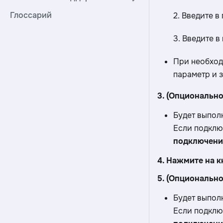
Глоссарий
‎2. Введите в
‎3. Введите 
При необход
параметр и з
3. (Опциональн
Будет выпол
Если подклю
подключени
4. Нажмите на 
5. (Опциональн
Будет выпол
Если подклю