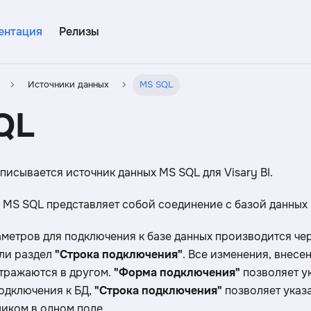
ентация
Релизы
Источники данных
MS SQL
QL
писывается источник данных MS SQL для Visary BI.
 MS SQL представляет собой соединение с базой данных
метров для подключения к базе данных производится че
ли раздел
"Строка подключения"
. Все изменения, внесе
тражаются в другом.
"Форма подключения"
позволяет ук
одключения к БД,
"Строка подключения"
позволяет указа
иком в одном поле.