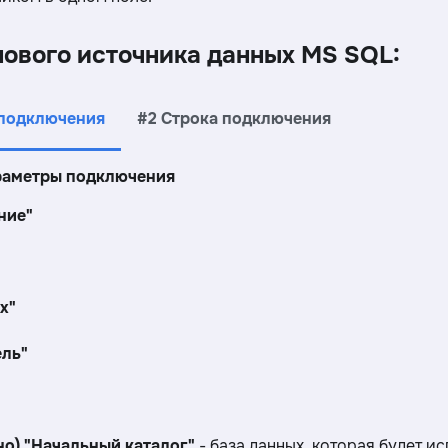
нового источника данных MS SQL:
 подключения
#2 Строка подключения
араметры подключения
ние"
х"
ель"
о) "Начальный каталог"
- база данных, которая будет и