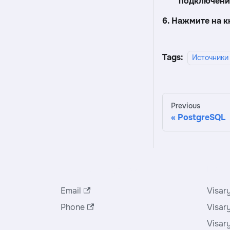
подключени
6. Нажмите на 
Tags:
Источники
Previous
PostgreSQL
Служба поддержки
Прод
Email
Visary
Phone
Visar
Visar