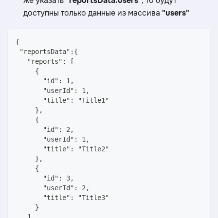
же указать
"reportsData.users"
, то будут
доступны только данные из массива
"users"
{
 "reportsData":{
   "reports": [
     {
       "id": 1,
       "userId": 1,
       "title": "Title1"
     },
     {
       "id": 2,
       "userId": 1,
       "title": "Title2"
     },
     {
       "id": 3,
       "userId": 2,
       "title": "Title3"
     }
   ],