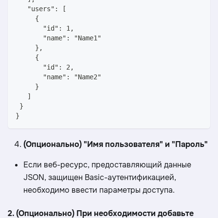
   "users": [
     {
       "id": 1,
       "name": "Name1"
     },
     {
       "id": 2,
       "name": "Name2"
     }
   ]
 }
}
(Опционально) "Имя пользователя" и "Пароль"
Если веб-ресурс, предоставляющий данные
JSON, защищен Basiс-аутентификацией,
необходимо ввести параметры доступа.
2. (Опционально) При необходимости добавьте