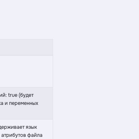
: true (будет
ка и переменных
держивает язык
м атрибутов файла