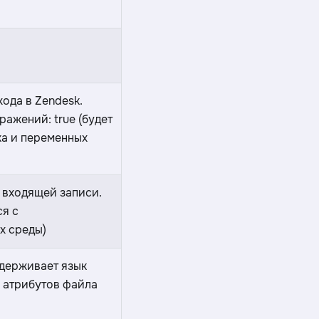
ода в Zendesk.
ажений: true (будет
ка и переменных
 входящей записи.
ся с
х среды)
ддерживает язык
м атрибутов файла