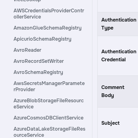
AWSCredentialsProviderContr
ollerService
Authentication
AmazonGlueSchemaRegistry
Type
ApicurioSchemaRegistry
AvroReader
Authentication
Credential
AvroRecordSetWriter
AvroSchemaRegistry
AwsSecretsManagerParamete
Comment
rProvider
Body
AzureBlobStorageFileResourc
eService
AzureCosmosDBClientService
Subject
AzureDataLakeStorageFileRes
ourceService