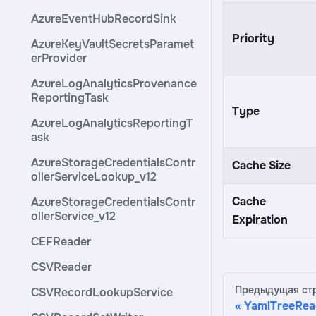
AzureEventHubRecordSink
Priority
AzureKeyVaultSecretsParamet
erProvider
AzureLogAnalyticsProvenance
ReportingTask
Type
AzureLogAnalyticsReportingT
ask
AzureStorageCredentialsContr
Cache Size
ollerServiceLookup_v12
Cache
AzureStorageCredentialsContr
ollerService_v12
Expiration
CEFReader
CSVReader
Предыдущая ст
CSVRecordLookupService
YamlTreeRea