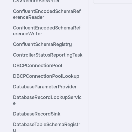
CSVRecordSetWriter
ConfluentEncodedSchemaRef
erenceReader
ConfluentEncodedSchemaRef
erenceWriter
ConfluentSchemaRegistry
ControllerStatusReportingTask
DBCPConnectionPool
DBCPConnectionPoolLookup
DatabaseParameterProvider
DatabaseRecordLookupServic
e
DatabaseRecordSink
DatabaseTableSchemaRegistr
y