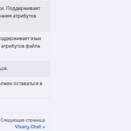
си. Поддерживает
анием атрибутов
Поддерживает язык
м атрибутов файла
ься.
олжен оставаться в
Следующая страница
Visary Chat