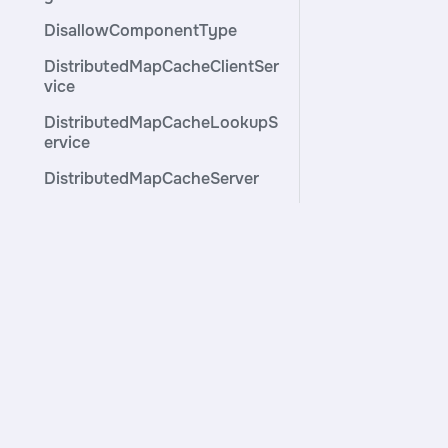
DisallowComponentType
DistributedMapCacheClientSer
vice
DistributedMapCacheLookupS
ervice
DistributedMapCacheServer
DistributedSetCacheClientServ
ice
Служба поддержки
Прод
DistributedSetCacheServer
Email
Visary
ElasticSearchClientServiceImpl
Phone
Visar
ElasticSearchLookupService
Visar
ElasticSearchStringLookupSer
Visar
vice
EmailRecordSink