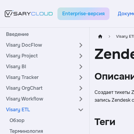
Enterprise-версия
Докум
Введение
Visary ET
Visary DocFlow
Zend
Visary Project
Visary BI
Описан
Visary Tracker
Visary OrgChart
Создает тикеты 
Visary Workflow
запись Zendesk 
Visary ETL
Теги
Обзор
Терминология