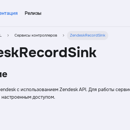
ентация
Релизы
L
Сервисы контроллеров
ZendeskRecordSink
eskRecordSink
ие
Zendesk с использованием Zendesk API. Для работы серви
с настроенным доступом.